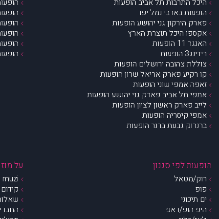
היכל התרבות תל אביב הופעות
הופעות
הופעות בארבי נמל יפו
הופעות
פארק הירקון גני יהושע הופעות
הופעות
אקספו היכל תוצרת הארץ
הופעות
האנגר 11 הופעות
הופעות
רידינג3 הופעות
הופעות
צוללת צהובה ירושלים הופעות
קו רקיע פארק אריאל שרון הופעות
זאפה אמפי שוני הופעות
אמפי תל אביב פארק גני יהושע הופעות
לייב פארק ראשון לציון הופעות
אמפי קיסריה הופעות
ברנרוק גבעת ברנר הופעות
הופעות לפי סגנון
על מוזי
רוק/מטאל
muzi – מי אנחנו?
פופ
קידום 
ים תיכוני
שאלות 
היפ הופ/ראפ
החברים 