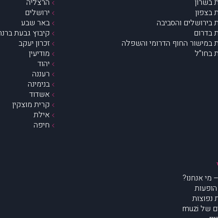
 בשרון
הרצליה
 בצפון
ירושלים
 בירושלים והסביבה
באר שבע
 בדרום
קיבוץ גבעת ברנר
 במישור החוף הדרומי והשפלה
זכרון יעקב
 בחו”ל
מודיעין
יהוד
רעננה
בנימינה
אשדוד
קרית מוצקין
אילת
חיפה
הופעות
נפוצות
של muzi