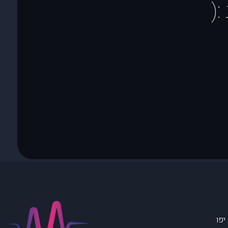
(
יפו