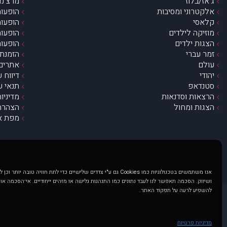
ג’אז/בלוז
מרצ’נדי
אלקטרוני ומסיבות
הופעות
קלאסי
הופעות
מוזיקה לילדים
הופעות
הצגות ילדים
הופעות
זמר עברי
הזמנת 
עולם
אתרים 
יהודי
דיווח 
סטנדאפ
תנאי ש
הרצאות וסדנאות
מדיניו
הצגות ומחול
הצהרת 
מפת א
אנו משתמשים בטכנולוגיות כמו Cookies גם ע"י צדדים שלישיים כדי לתת חוויה טובה
ושיווק. הסכמה תאפשר לנו לעבד נתונים כמו התנהגות גלישה או מזהים ייחודיים. אי־הסכמה או
להשפיע לרעה על תפקוד האתר.
@ כל הזכויות שמורות ל muzi.co.il . השימוש באתר זה כפוף לתנאי שימוש ופרטיות. שימוש בעמוד זה פירושה שהסכמת לפעול לפי תנאים אלו.
באתר מוצגים הופעות ואירועים 
מדיניות פרטיות