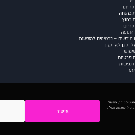
יז
 חינם
 בהנחה
 בחוץ
 היום
הופעה
מורשים – כרטיסים להופעות
על תוכן לא תקין
ימוש
ת פרטיות
נגישות
תר
 יותר וכן לסטטיסטיקה, תפעול
 ביטול הסכמה עלולים
אישור
המתפרסמים באתר ע"י הקהילה as is ללא בדיקה. נתוני ההופעות אינם באחריות muzi.
Developed by Digiproduct - Digital Solutions Ltd.