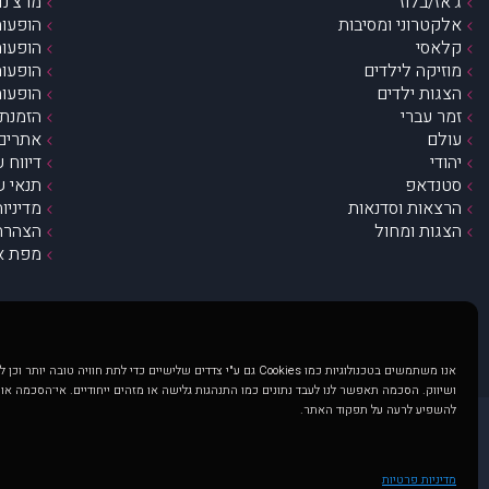
ג’אז/בלוז
מרצ’נדי
אלקטרוני ומסיבות
הופעות
קלאסי
הופעות
מוזיקה לילדים
הופעות
הצגות ילדים
הופעות
זמר עברי
הזמנת 
עולם
אתרים 
יהודי
דיווח 
סטנדאפ
תנאי ש
הרצאות וסדנאות
מדיניו
הצגות ומחול
הצהרת 
מפת א
אנו משתמשים בטכנולוגיות כמו Cookies גם ע"י צדדים שלישיים כדי לתת חוויה טובה
ושיווק. הסכמה תאפשר לנו לעבד נתונים כמו התנהגות גלישה או מזהים ייחודיים. אי־הסכמה או
להשפיע לרעה על תפקוד האתר.
@ כל הזכויות שמורות ל muzi.co.il . השימוש באתר זה כפוף לתנאי שימוש ופרטיות. שימוש בעמוד זה פירושה שהסכמת לפעול לפי תנאים אלו.
באתר מוצגים הופעות ואירועים 
מדיניות פרטיות