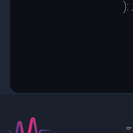
(
יפו