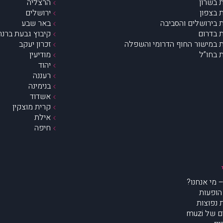
 בשרון
הרצליה
 בצפון
ירושלים
 בירושלים והסביבה
באר שבע
 בדרום
קיבוץ גבעת ברנר
 במישור החוף הדרומי והשפלה
זכרון יעקב
 בחו”ל
מודיעין
יהוד
רעננה
בנימינה
אשדוד
קרית מוצקין
אילת
חיפה
הופעות
נפוצות
של muzi