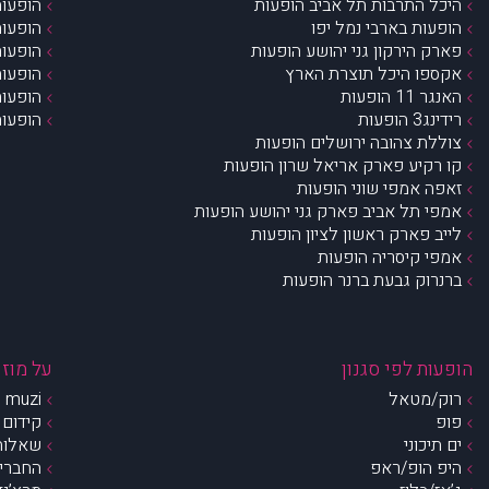
היכל התרבות תל אביב הופעות
הופעות
הופעות בארבי נמל יפו
הופעות
פארק הירקון גני יהושע הופעות
הופעות
אקספו היכל תוצרת הארץ
הופעות
האנגר 11 הופעות
הופעות
רידינג3 הופעות
הופעות
צוללת צהובה ירושלים הופעות
קו רקיע פארק אריאל שרון הופעות
זאפה אמפי שוני הופעות
אמפי תל אביב פארק גני יהושע הופעות
לייב פארק ראשון לציון הופעות
אמפי קיסריה הופעות
ברנרוק גבעת ברנר הופעות
הופעות לפי סגנון
על מוזי
רוק/מטאל
muzi – מי אנחנו?
פופ
קידום 
ים תיכוני
שאלות 
היפ הופ/ראפ
החברים 