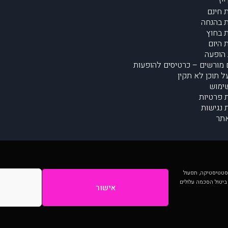
יז
 חינם
 בהנחה
 בחוץ
 היום
הופעה
מורשים – כרטיסים להופעות
על תוכן לא תקין
ימוש
ת פרטיות
נגישות
תר
 יותר וכן לסטטיסטיקה, תפעול
 ביטול הסכמה עלולים
אישור
המתפרסמים באתר ע"י הקהילה as is ללא בדיקה. נתוני ההופעות אינם באחריות muzi.
Developed by Digiproduct - Digital Solutions Ltd.