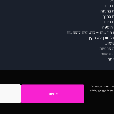
יז
 חינם
 בהנחה
 בחוץ
 היום
הופעה
מורשים – כרטיסים להופעות
על תוכן לא תקין
ימוש
ת פרטיות
נגישות
תר
 יותר וכן לסטטיסטיקה, תפעול
 ביטול הסכמה עלולים
אישור
המתפרסמים באתר ע"י הקהילה as is ללא בדיקה. נתוני ההופעות אינם באחריות muzi.
Developed by Digiproduct - Digital Solutions Ltd.