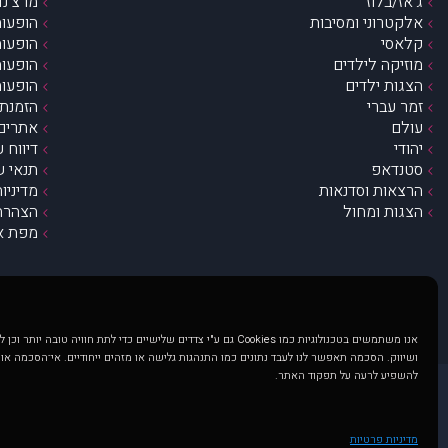
ג’אז/בלוז
מרצ’נדי
אלקטרוני ומסיבות
הופעות
קלאסי
הופעות
מוזיקה לילדים
הופעות
הצגות ילדים
הופעות
זמר עברי
הזמנת 
עולם
אתרים 
יהודי
דיווח 
סטנדאפ
תנאי ש
הרצאות וסדנאות
מדיניו
הצגות ומחול
הצהרת 
מפת א
אנו משתמשים בטכנולוגיות כמו Cookies גם ע"י צדדים שלישיים כדי לתת חוויה טובה
ושיווק. הסכמה תאפשר לנו לעבד נתונים כמו התנהגות גלישה או מזהים ייחודיים. אי־הסכמה או
להשפיע לרעה על תפקוד האתר.
@ כל הזכויות שמורות ל muzi.co.il . השימוש באתר זה כפוף לתנאי שימוש ופרטיות. שימוש בעמוד זה פירושה שהסכמת לפעול לפי תנאים אלו.
באתר מוצגים הופעות ואירועים 
מדיניות פרטיות