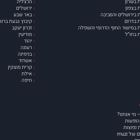
 בשרון
הרצליה
 בצפון
ירושלים
 בירושלים והסביבה
באר שבע
 בדרום
קיבוץ גבעת ברנר
 במישור החוף הדרומי והשפלה
זכרון יעקב
 בחו”ל
מודיעין
יהוד
רעננה
בנימינה
אשדוד
קרית מוצקין
אילת
חיפה
הופעות
נפוצות
של muzi