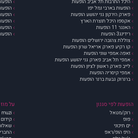
היכל התרבות תל אביב הופעות
הופעות
הופעות בארבי נמל יפו
הופעות
פארק הירקון גני יהושע הופעות
הופעות
אקספו היכל תוצרת הארץ
הופעות
האנגר 11 הופעות
הופעות
רידינג3 הופעות
הופעות
צוללת צהובה ירושלים הופעות
קו רקיע פארק אריאל שרון הופעות
זאפה אמפי שוני הופעות
אמפי תל אביב פארק גני יהושע הופעות
לייב פארק ראשון לציון הופעות
אמפי קיסריה הופעות
ברנרוק גבעת ברנר הופעות
הופעות לפי סגנון
על מוזי
רוק/מטאל
muzi – מי אנחנו?
פופ
קידום 
ים תיכוני
שאלות 
היפ הופ/ראפ
החברים 