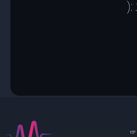
(
יפו