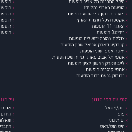
היכל התרבות תל אביב הופעות
הופעות
הופעות בארבי נמל יפו
הופעות
פארק הירקון גני יהושע הופעות
הופעות
אקספו היכל תוצרת הארץ
הופעות
האנגר 11 הופעות
הופעות
רידינג3 הופעות
הופעות
צוללת צהובה ירושלים הופעות
קו רקיע פארק אריאל שרון הופעות
זאפה אמפי שוני הופעות
אמפי תל אביב פארק גני יהושע הופעות
לייב פארק ראשון לציון הופעות
אמפי קיסריה הופעות
ברנרוק גבעת ברנר הופעות
הופעות לפי סגנון
על מוזי
רוק/מטאל
muzi – מי אנחנו?
פופ
קידום 
ים תיכוני
שאלות 
היפ הופ/ראפ
החברים 