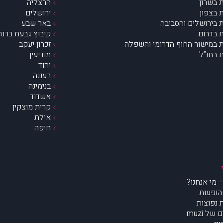
 בשרון
הרצליה
 בצפון
ירושלים
 בירושלים והסביבה
באר שבע
 בדרום
קיבוץ גבעת ברנר
 במישור החוף הדרומי והשפלה
זכרון יעקב
 בחו”ל
מודיעין
יהוד
רעננה
בנימינה
אשדוד
קרית מוצקין
אילת
חיפה
הופעות
נפוצות
של muzi