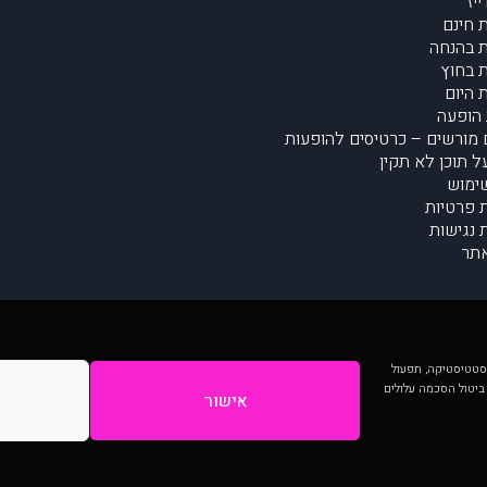
יז
 חינם
 בהנחה
 בחוץ
 היום
הופעה
מורשים – כרטיסים להופעות
על תוכן לא תקין
ימוש
ת פרטיות
נגישות
תר
 יותר וכן לסטטיסטיקה, תפעול
 ביטול הסכמה עלולים
אישור
המתפרסמים באתר ע"י הקהילה as is ללא בדיקה. נתוני ההופעות אינם באחריות muzi.
Developed by Digiproduct - Digital Solutions Ltd.