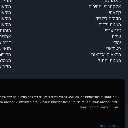
ג’אז/בלוז
מרצ’נדי
אלקטרוני ומסיבות
הופעות
קלאסי
הופעות
מוזיקה לילדים
הופעות
הצגות ילדים
הופעות
זמר עברי
הזמנת 
עולם
אתרים 
יהודי
דיווח 
סטנדאפ
תנאי ש
הרצאות וסדנאות
מדיניו
הצגות ומחול
הצהרת 
מפת א
אנו משתמשים בטכנולוגיות כמו Cookies גם ע"י צדדים שלישיים כדי לתת חוויה טובה
ושיווק. הסכמה תאפשר לנו לעבד נתונים כמו התנהגות גלישה או מזהים ייחודיים. אי־הסכמה או
להשפיע לרעה על תפקוד האתר.
@ כל הזכויות שמורות ל muzi.co.il . השימוש באתר זה כפוף לתנאי שימוש ופרטיות. שימוש בעמוד זה פירושה שהסכמת לפעול לפי תנאים אלו.
באתר מוצגים הופעות ואירועים 
מדיניות פרטיות