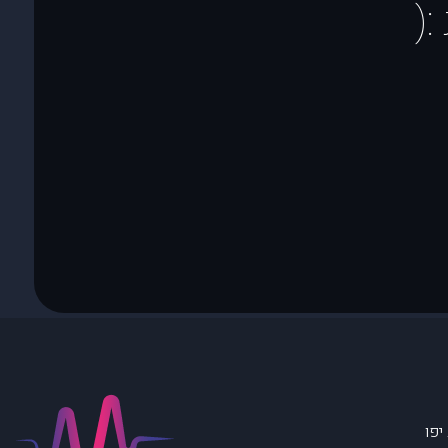
(
יפו