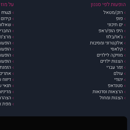
הופעות לפי סגנון
על מוזי
רוק/מטאל
muzi – מי אנחנו?
פופ
קידום 
ים תיכוני
שאלות 
היפ הופ/ראפ
החברים 
ג’אז/בלוז
מרצ’נדי
אלקטרוני ומסיבות
הופעות
קלאסי
הופעות
מוזיקה לילדים
הופעות
הצגות ילדים
הופעות
זמר עברי
הזמנת 
עולם
אתרים 
יהודי
דיווח 
סטנדאפ
תנאי ש
הרצאות וסדנאות
מדיניו
הצגות ומחול
הצהרת 
מפת א