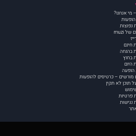
הופעות
נפוצות
של muzi
יז
 חינם
 בהנחה
 בחוץ
 היום
הופעה
מורשים – כרטיסים להופעות
על תוכן לא תקין
ימוש
ת פרטיות
נגישות
תר