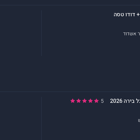
ר
אשדוד
רה 2026
5