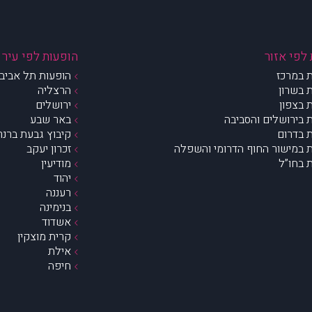
לפי אזור
הופעות לפי עיר
 במרכז
הופעות תל אביב 
 בשרון
הרצליה
 בצפון
ירושלים
 בירושלים והסביבה
באר שבע
 בדרום
קיבוץ גבעת ברנר
 במישור החוף הדרומי והשפלה
זכרון יעקב
 בחו”ל
מודיעין
יהוד
רעננה
בנימינה
אשדוד
קרית מוצקין
אילת
חיפה